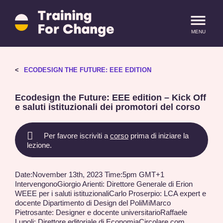
Training
for
MENU
Change
logo
-
ritorna
LOGIN
REGISTRATI
ECODESIGN THE FUTURE: EEE EDITION
alla
homepage
Ecodesign the Future: EEE edition – Kick Off
e saluti istituzionali dei promotori del corso
Per favore iscriviti a
corso
prima di iniziare la
lezione.
Date:November 13th, 2023 Time:5pm GMT+1
IntervengonoGiorgio Arienti: Direttore Generale di Erion
WEEE per i saluti istituzionaliCarlo Proserpio: LCA expert e
docente Dipartimento di Design del PoliMiMarco
Pietrosante: Designer e docente universitarioRaffaele
Lupoli: Direttore editoriale di EconomiaCircolare.com