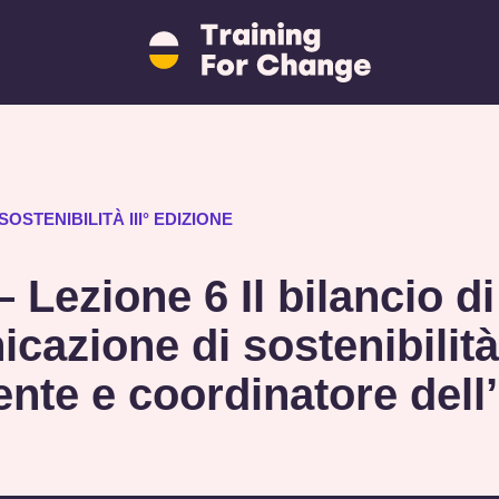
Training
for
Change
logo
-
ritorna
alla
homepage
STENIBILITÀ III° EDIZIONE
– Lezione 6 Il bilancio d
cazione di sostenibilit
te e coordinatore dell’a