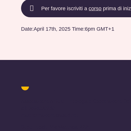
Per favore iscriviti a
corso
prima di iniz
Date:April 17th, 2025 Time:6pm GMT+1
Training
for
Change
Associazione A SUD – Ecologia e Cooperazione Od
logo
tel: 0696030260
-
mail:
formazione@asud.net
ritorna
alla
Sede Legale: Via Macerata, 22/A
homepage