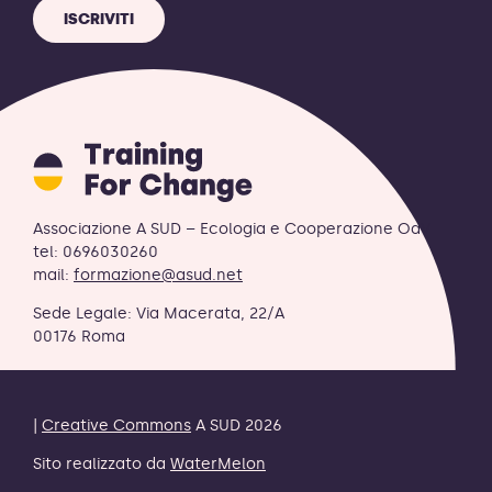
ISCRIVITI
Training
for
Change
logo
Associazione A SUD – Ecologia e Cooperazione OdV
-
tel: 0696030260
retornar
mail:
formazione@asud.net
a
Sede Legale: Via Macerata, 22/A
página
00176 Roma
inicial
|
Creative Commons
A SUD 2026
Sito realizzato da
WaterMelon