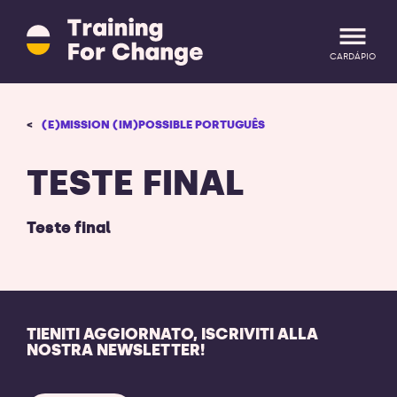
Training
for
Change
CARDÁPIO
logo
-
retornar
CONECTE-SE
ENTRAR
(E)MISSION (IM)POSSIBLE PORTUGUÊS
a
página
inicial
TESTE FINAL
Teste final
TIENITI AGGIORNATO, ISCRIVITI ALLA
NOSTRA NEWSLETTER!