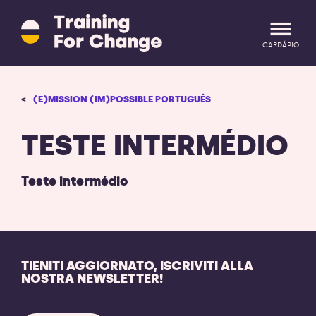
Training
for
Change
CARDÁPIO
logo
-
retornar
CONECTE-SE
ENTRAR
(E)MISSION (IM)POSSIBLE PORTUGUÊS
a
página
inicial
TESTE INTERMÉDIO
Teste intermédio
TIENITI AGGIORNATO, ISCRIVITI ALLA
NOSTRA NEWSLETTER!