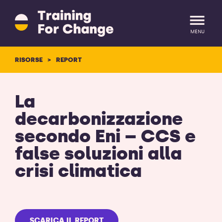
Training
for
Change
MENU
logo
-
RISORSE
REPORT
ritorna
LOGIN
REGISTRATI
alla
homepage
La
decarbonizzazione
secondo Eni – CCS e
false soluzioni alla
crisi climatica
SCARICA IL REPORT