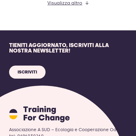
Visualizza altro
TIENITI AGGIORNATO, ISCRIVITI ALLA
NOSTRA NEWSLETTER!
ISCRIVITI
Training
for
Change
logo
Associazione A SUD – Ecologia e Cooperazione OdV
-