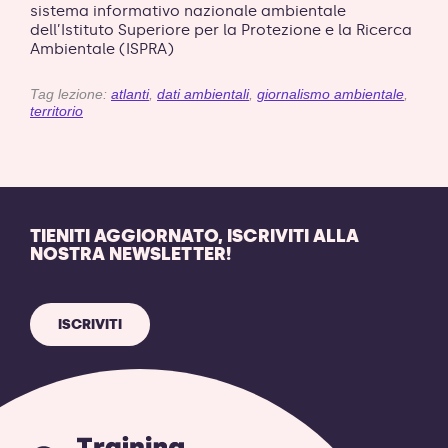
sistema informativo nazionale ambientale
dell’Istituto Superiore per la Protezione e la Ricerca
Ambientale (ISPRA)
Tag lezione:
atlanti
,
dati ambientali
,
giornalismo ambientale
,
territorio
TIENITI AGGIORNATO, ISCRIVITI ALLA
NOSTRA NEWSLETTER!
ISCRIVITI
Training