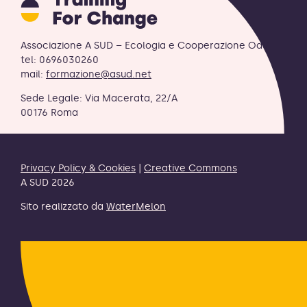
for
Change
logo
Associazione A SUD – Ecologia e Cooperazione OdV
-
tel: 0696030260
ritorna
mail:
formazione@asud.net
alla
Sede Legale: Via Macerata, 22/A
homepage
00176 Roma
Privacy Policy & Cookies
|
Creative Commons
A SUD 2026
Sito realizzato da
WaterMelon