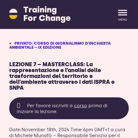
Training
for
Change
MENU
logo
-
ritorna
LOGIN
REGISTRATI
PRIVATO: CORSO DI GIORNALISMO D’INCHIESTA
alla
AMBIENTALE – IX EDIZIONE
homepage
LEZIONE 7 – MASTERCLASS: La
rappresentazione e l’analisi delle
trasformazioni del territorio e
dell’ambiente attraverso i dati ISPRA e
SNPA
Per favore iscriviti a
corso
prima di
iniziare la lezione.
Date:November 18th, 2024 Time:6pm GMT+1 a cura
di:Michele Munafò – Responsabile Servizio per il