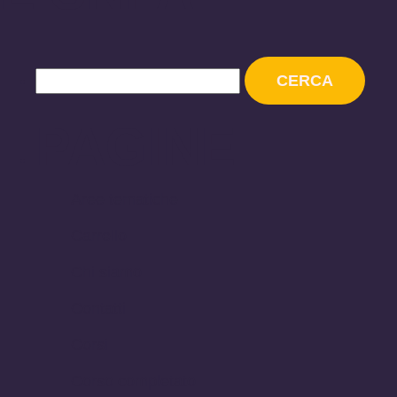
Ricerca
per:
PAGINE
Aree tematiche
Carrello
Chi siamo
Contatti
Corsi
Corso completato