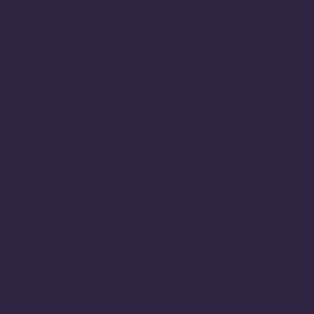
Home
I miei corsi
Il mio account
Join your new group
Pagamento
Per chi
Privacy Policy & Cookies
Risorse
Shop
ARCHIVI