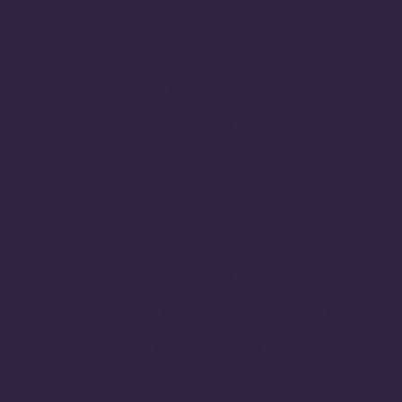
CATEGORIE
Monitoraggio ambientale
(2)
Educazione ecologista
(3)
Giustizia climatica
(1)
Cultura sostenibile
(3)
Conflitti e Giustizia ambientali
(4)
Economia circolare
(1)
Giornalismo d’inchiesta ambientale
(1)
Attivazione di comunità
(2)