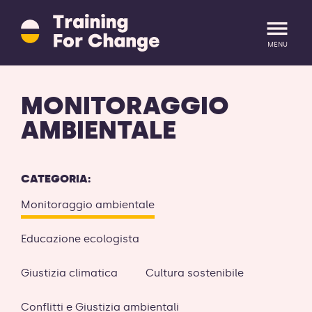
Training
for
Change
MENU
logo
-
ritorna
LOGIN
REGISTRATI
MONITORAGGIO
alla
homepage
AMBIENTALE
CATEGORIA:
Monitoraggio ambientale
Educazione ecologista
Giustizia climatica
Cultura sostenibile
Conflitti e Giustizia ambientali