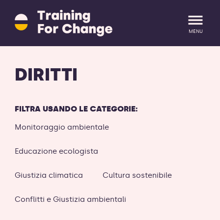
Training
for
Change
MENU
logo
-
ritorna
LOGIN
REGISTRATI
DIRITTI
alla
homepage
FILTRA USANDO LE CATEGORIE:
Monitoraggio ambientale
Educazione ecologista
Giustizia climatica
Cultura sostenibile
Conflitti e Giustizia ambientali