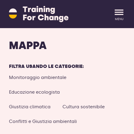
Training
for
Change
MENU
logo
-
ritorna
LOGIN
REGISTRATI
MAPPA
alla
homepage
FILTRA USANDO LE CATEGORIE:
Monitoraggio ambientale
Educazione ecologista
Giustizia climatica
Cultura sostenibile
Conflitti e Giustizia ambientali