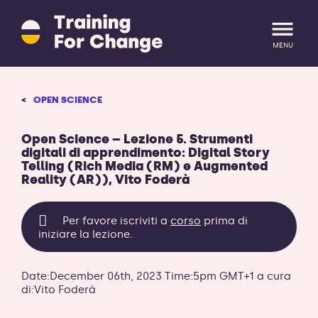
Training
for
Change
MENU
logo
-
ritorna
LOGIN
REGISTRATI
OPEN SCIENCE
alla
homepage
Open Science – Lezione 5. Strumenti
digitali di apprendimento: Digital Story
Telling (Rich Media (RM) e Augmented
Reality (AR)), Vito Foderà
Per favore iscriviti a
corso
prima di
iniziare la lezione.
Date:December 06th, 2023 Time:5pm GMT+1 a cura
di:Vito Foderà