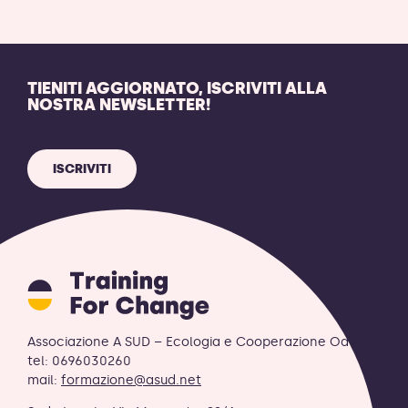
TIENITI AGGIORNATO, ISCRIVITI ALLA
NOSTRA NEWSLETTER!
ISCRIVITI
Training
for
Change
logo
Associazione A SUD – Ecologia e Cooperazione OdV
-
tel: 0696030260
ritorna
mail:
formazione@asud.net
alla