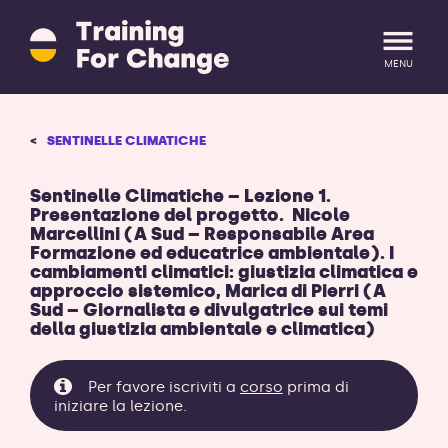
Training
for
Change
MENU
logo
-
ritorna
LOGIN
REGISTRATI
SENTINELLE CLIMATICHE
alla
homepage
Sentinelle Climatiche – Lezione 1.
Presentazione del progetto. Nicole
Marcellini (A Sud – Responsabile Area
Formazione ed educatrice ambientale). I
cambiamenti climatici: giustizia climatica e
approccio sistemico, Marica di Pierri (A
Sud – Giornalista e divulgatrice sui temi
della giustizia ambientale e climatica)
Per favore iscriviti a
corso
prima di
iniziare la lezione.