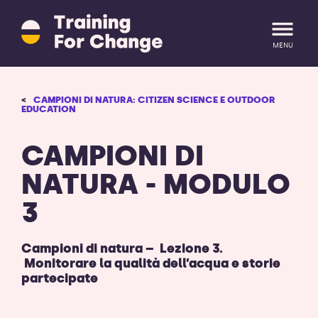
Training
for
Change
MENU
logo
-
ritorna
LOGIN
REGISTRATI
CAMPIONI DI NATURA: CITIZEN SCIENCE E OUTDOOR
alla
EDUCATION
homepage
CAMPIONI DI
NATURA - MODULO
3
Campioni di natura – Lezione 3.
Monitorare la qualità dell’acqua e storie
partecipate