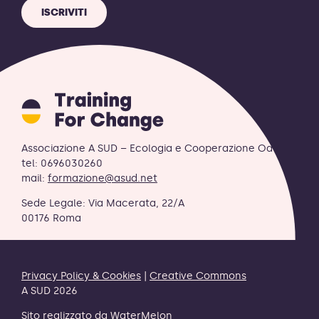
ISCRIVITI
Training
for
Change
logo
Associazione A SUD – Ecologia e Cooperazione OdV
-
tel: 0696030260
ritorna
mail:
formazione@asud.net
alla
Sede Legale: Via Macerata, 22/A
homepage
00176 Roma
Privacy Policy & Cookies
|
Creative Commons
A SUD 2026
Sito realizzato da
WaterMelon