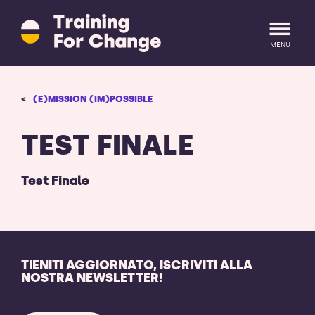
Training
for
Change
MENU
logo
-
ritorna
LOGIN
REGISTRATI
(E)MISSION (IM)POSSIBLE
alla
homepage
TEST FINALE
Test Finale
TIENITI AGGIORNATO, ISCRIVITI ALLA
NOSTRA NEWSLETTER!