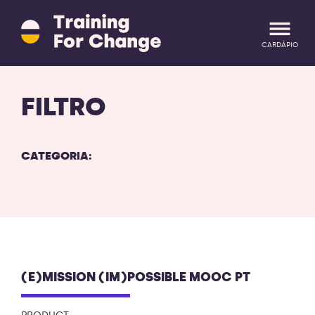
Training
for
Change
CARDÁPIO
logo
-
retornar
CONECTE-SE
ENTRAR
FILTRO
a
página
inicial
CATEGORIA:
(E)MISSION (IM)POSSIBLE MOOC PT