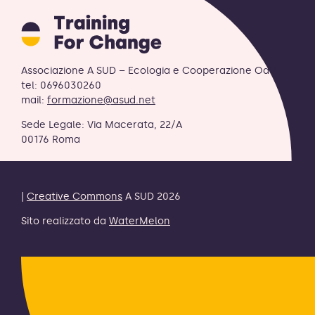
Training
for
Change
logo
Associazione A SUD – Ecologia e Cooperazione OdV
-
tel: 0696030260
retornar
mail:
formazione@asud.net
a
Sede Legale: Via Macerata, 22/A
página
00176 Roma
inicial
|
Creative Commons
A SUD 2026
Sito realizzato da
WaterMelon