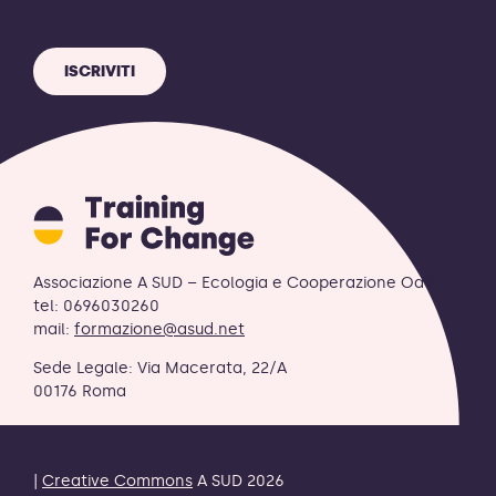
ISCRIVITI
Training
for
Change
logo
Associazione A SUD – Ecologia e Cooperazione OdV
-
tel: 0696030260
retornar
mail:
formazione@asud.net
a
Sede Legale: Via Macerata, 22/A
página
00176 Roma
inicial
|
Creative Commons
A SUD 2026