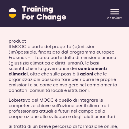
Training
for
Change
CARDÁPIO
logo
-
retornar
CONECTE-SE
ENTRAR
a
product
página
Il MOOC è parte del progetto (e)mission
inicial
(im)possible, finanziato dal programma europeo
Erasmus +. Il corso parte dalla dimensione umana
(giustizia climatica e diritti umani), le basi
scientifiche e la governance dei
cambiamenti
climatici
, oltre che sulle possibili
azioni
che le
organizzazioni possono fare per ridurre le proprie
emissioni e su come coinvolgere nel cambiamento
donatori, comunità locali e istituzioni.
L’obiettivo del MOOC è quello di integrare le
competenze chiave sull’azione per il clima tra i
professionisti attuali e futuri nel campo della
cooperazione allo sviluppo e degli aiuti umanitari.
Si tratta di un breve percorso di formazione online,