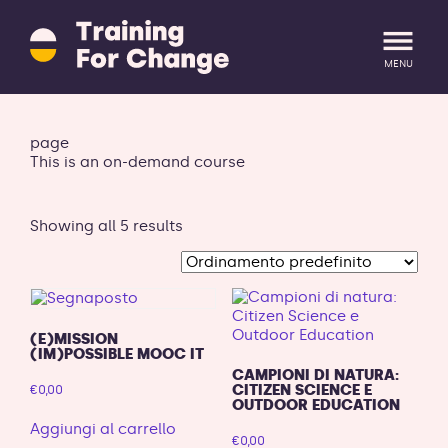
Training
for
Change
MENU
logo
-
ritorna
LOGIN
REGISTRATI
alla
page
homepage
This is an on-demand course
Showing all 5 results
(E)MISSION
(IM)POSSIBLE MOOC IT
CAMPIONI DI NATURA:
CITIZEN SCIENCE E
€
0,00
OUTDOOR EDUCATION
Aggiungi al carrello
€
0,00